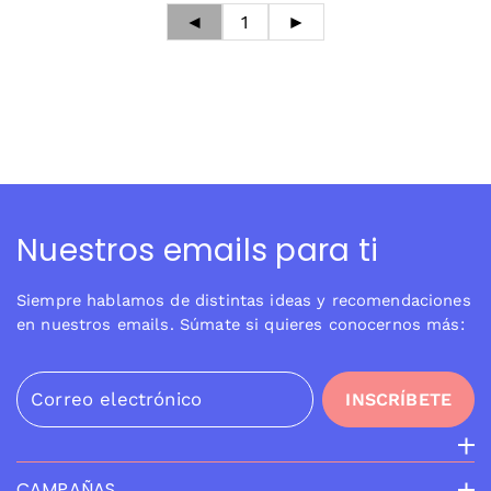
◄
1
►
Nuestros emails para ti
Siempre hablamos de distintas ideas y recomendaciones
en nuestros emails. Súmate si quieres conocernos más:
Correo electrónico
INSCRÍBETE
CAMPAÑAS