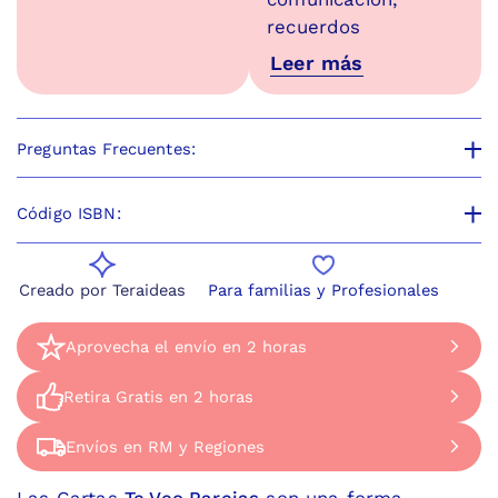
recuerdos
Leer más
Preguntas Frecuentes:
Código ISBN:
Creado por Teraideas
Para familias y Profesionales
Aprovecha el envío en 2 horas
Aprovecha el envío en 2 horas
Disponible de Lunes a Jueves de 9 a 17 horas, 
Retira Gratis en 2 horas
Retira Gratis en 2 horas
Ven a retirar el mismo día a nuestra tienda en 
Envíos en RM y Regiones
Envíos en RM y Regiones
Dirección: Apoquindo 2730 Las Condes. A pasos 
Hacemos envíos por Bluexpress a regiones
Las Cartas
Te Veo Parejas
son una forma