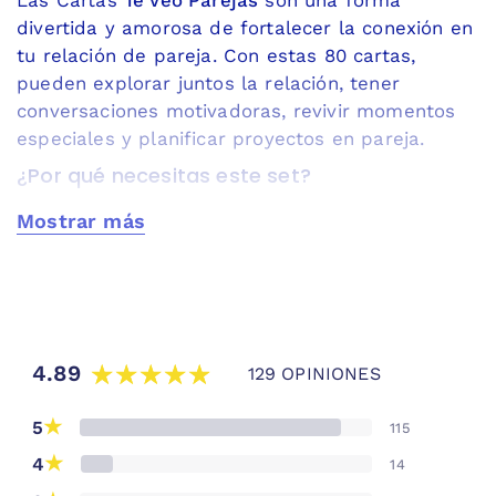
divertida y amorosa de fortalecer la conexión en
tu relación de pareja. Con estas 80 cartas,
pueden explorar juntos la relación, tener
conversaciones motivadoras, revivir momentos
especiales y planificar proyectos en pareja.
¿Por qué necesitas este set?
Si buscas
cómo mejorar la comunicación en
Mostrar más
Mostrar menos
pareja
,
cómo salir de la rutina
o
cómo reconectar
emocionalmente
, este set te ayuda a crear
momentos de calidad y conversaciones que
fortalecen la relación.
Lo que van a aprender
4.89
129 OPINIONES
Podrán mejorar la
comunicación en pareja
,
fortalecer la conexión emocional, redescubrirse y
★
5
115
abrir espacios para hablar de temas
★
4
14
importantes, desde lo cotidiano hasta lo íntimo.