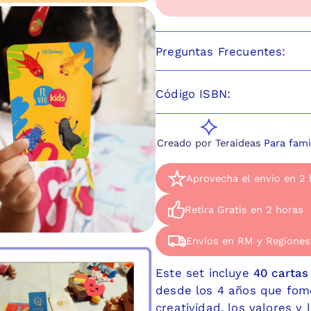
Preguntas Frecuentes:
Código ISBN:
Creado por Teraideas
Para fami
Aprovecha el envío en 2 
Aprovecha el enví
Retira Gratis en 2 horas
Disponible de Lunes a J
Retira Gratis en 2
Envíos en RM y Regiones
Ven a retirar el mismo 
Envíos en RM y Re
Dirección: Apoquindo 27
Este set incluye
40 cartas
Hacemos envíos por Blu
desde los 4 años que fomen
creatividad, los valores y