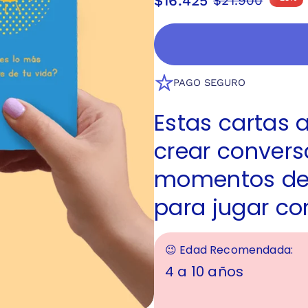
$16.425
$21.900
PAGO SEGURO
Estas cartas 
crear convers
momentos de c
para jugar con
😉 Edad Recomendada:
4 a 10 años