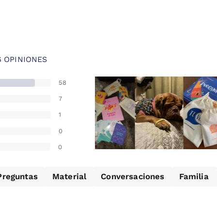
6 OPINIONES
58
7
1
0
0
Preguntas
Material
Conversaciones
Familia