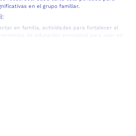
ificativas en el grupo familiar.
i:
ctar en familia, actividades para fortalecer el
erramientas de educación emocional para usar en
der
ico y educativo, los niños aprenden a expresarse,
sarrollar habilidades sociales y emocionales de
l. ¡Es una forma entretenida de
aprender a
isfrutar tiempo de calidad juntos!
ezclen las cartas, saquen una al azar y respondan
e jugar en un espacio de
confianza, respeto y
os demás sin juicios y fomentando la honestidad