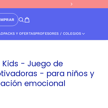
OMPRAR
AD
PACKS Y OFERTAS
PROFESORES / COLEGIOS
 Kids - Juego de
ivadoras - para niños y
cación emocional