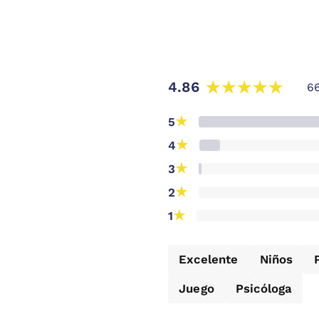
4.86
6
★
5
★
4
★
3
★
2
★
1
Excelente
Niños
Juego
Psicóloga