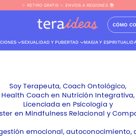
📦 🚚 DESPACHOS GRATIS compras sobre $99.900 ✨
✨ RETIRO GRATIS ✨ ENVÍOS A REGIONES 📚
✨ NUEVO JUEGO ❤️ PingPong Pubertad
Teraideas
CÓMO C
CIONES
SEXUALIDAD Y PUBERTAD
MAGIA Y ESPIRITUALID
Soy Terapeuta, Coach Ontológico,
Health Coach en Nutrición Integrativa,
Licenciada en Psicología y
ster en Mindfulness Relacional y Compa
gestión emocional, autoconocimiento, 