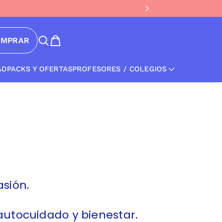
OMPRAR
AD
PACKS Y OFERTAS
PROFESORES / COLEGIOS
sión.
autocuidado y bienestar.