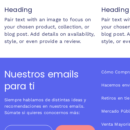
Heading
Heading
Pair text with an image to focus on
Pair text w
your chosen product, collection, or
your chosen
blog post. Add details on availability,
blog post. A
style, or even provide a review.
style, or ev
Nuestros emails
Cómo Compr
para ti
Hacemos env
Retiros en ti
Siempre hablamos de distintas ideas y
recomendaciones en nuestros emails.
Mercado Públ
Súmate si quieres conocernos más:
Venta Mayori
Correo electrónico