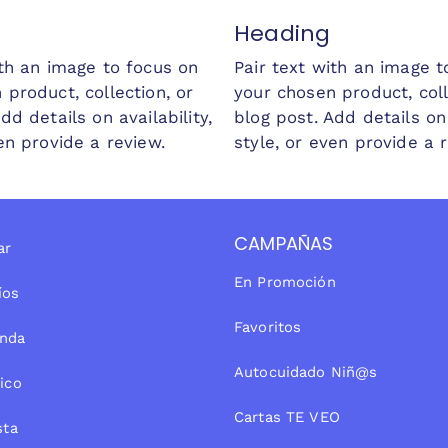
Heading
ith an image to focus on
Pair text with an image t
 product, collection, or
your chosen product, coll
dd details on availability,
blog post. Add details on 
en provide a review.
style, or even provide a 
CAMPAÑAS
ar
En Promoción
íos
Favoritos
enda
Autocuidado Niñ@s
ico
Cartas TE VEO
sta