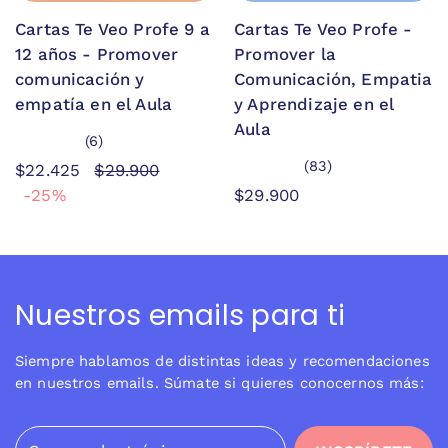
Cartas Te Veo Profe 9 a
Cartas Te Veo Profe -
12 años - Promover
Promover la
comunicación y
Comunicación, Empatia
empatía en el Aula
y Aprendizaje en el
Aula
(6)
(83)
$22.425
$29.900
-25%
$29.900
Nuestros emails para ti
Siempre hablamos de distintas ideas y recomendaciones
en nuestros emails. Súmate si quieres conocernos más:
Correo electrónico