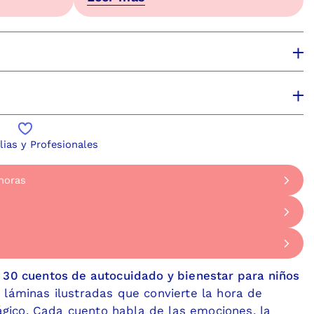
lias y Profesionales
horas
o en 2 horas
ueves de 9 a 17 horas, para algunas comunas de San
 horas
día a nuestra tienda en el MUT abierta Lunes a Domin
giones
30 Las Condes. A pasos del Metro Tobalaba.
 30 cuentos de autocuidado y bienestar para niños
express a regiones
 láminas ilustradas que convierte la hora de
ico. Cada cuento habla de las emociones, la