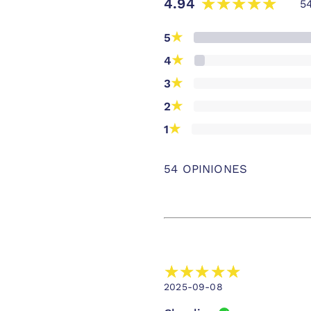
4.94
5
★
5
★
4
★
3
★
2
★
1
54 OPINIONES
2025-09-08