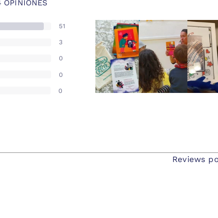
4 OPINIONES
51
3
0
0
0
Reviews po