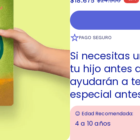
$18.675
$24.900
PAGO SEGURO
Si necesitas 
tu hijo antes 
ayudarán a t
especial ante
😉 Edad Recomendada:
4 a 10 años