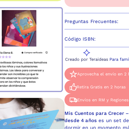
Preguntas Frecuentes:
Código ISBN:
Creado por Teraideas
Para fami
Aprovecha el envío en 2 
Aprovecha el enví
Retira Gratis en 2 horas
Disponible de Lunes a J
Retira Gratis en 2
Envíos en RM y Regiones
Ven a retirar el mismo 
Envíos en RM y Re
Dirección: Apoquindo 27
Mis Cuentos para Crecer –
Hacemos envíos por Blu
desde 4 años
es un set de
dormir en un momento mág