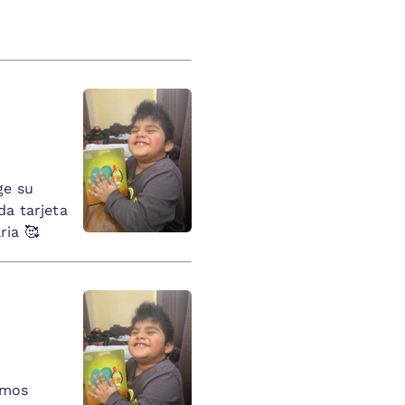
ge su
a tarjeta
ria 🥰
emos