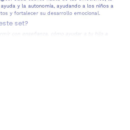
r ayuda y la autonomía, ayudando a los niños a
os y fortalecer su desarrollo emocional.
este set?
rmir con enseñanza
,
cómo ayudar a tu hijo a
 crear una rutina de descanso más tranquila, este
ese momento en una instancia de conexión y
der
conocer y expresar emociones, resolver conflictos,
 autonomía, fortaleciendo su bienestar emocional a
as y fáciles de entender.
 madera para mostrar las láminas y un saco de tela
 por Alexandra Beugnet e ilustradas por Ximena