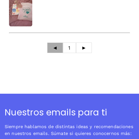
◄
1
►
Nuestros emails para ti
Siempre hablamos de distintas ideas y recomendaciones
en nuestros emails. Súmate si quieres conocernos más: