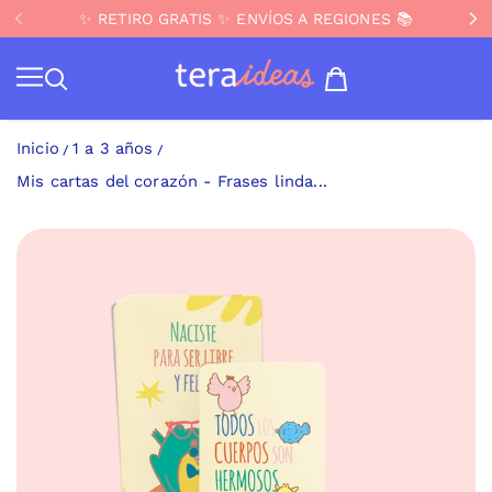
📦 🚚 DESPACHOS GRATIS compras sobre $99.900 ✨
✨ RETIRO GRATIS ✨ ENVÍOS A REGIONES 📚
✨ NUEVO JUEGO ❤️ PingPong Pubertad
IR AL CONTENIDO
Teraideas
Inicio
1 a 3 años
Mis cartas del corazón - Frases linda...