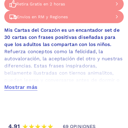
Disponible de Lunes a Jueves de 9 a 17 horas, 
Retira Gratis en 2 horas
Retira Gratis en 2 horas
Ven a retirar el mismo día a nuestra tienda en 
Envíos en RM y Regiones
Envíos en RM y Regiones
Dirección: Apoquindo 2730 Las Condes. A pasos 
Hacemos envíos por Bluexpress a regiones
Mis Cartas del Corazón es un encantador set de
30 cartas con frases positivas diseñadas para
que los adultos las compartan con los niños.
Refuerza conceptos como la felicidad, la
autovaloración, la aceptación del otro y nuestras
diferencias. Estas frases inspiradoras,
bellamente ilustradas con tiernos animalitos,
pueden leerse y conversarse antes de dormir o
Mostrar más
al realizar actividades juntos. Escritas por
Mostrar menos
Carmen Moraga Hernández, Psicóloga y directora
de Almancay, estas cartas serán recordadas por
niños de todas las edades.
Cada carta de este set ha sido cuidadosamente
elaborada para transmitir conceptos
4.91
69 OPINIONES