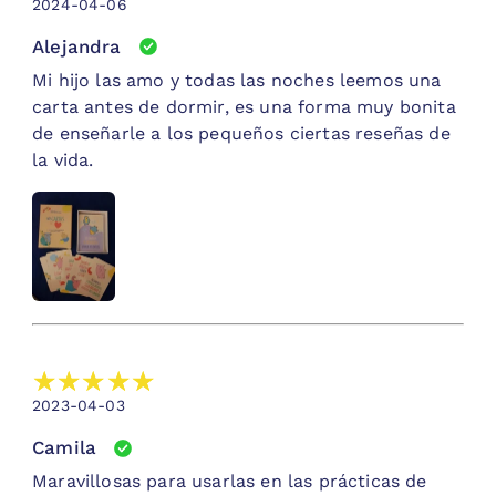
2024-04-06
y las reflexiones compartidas. Esto creará un
hermoso recuerdo y un registro del
Alejandra
crecimiento emocional y personal del niño a lo
Mi hijo las amo y todas las noches leemos una
largo del tiempo.
carta antes de dormir, es una forma muy bonita
de enseñarle a los pequeños ciertas reseñas de
Recuerda que cada niño es único, así que adapta
la vida.
esta idea según sus intereses y necesidades. La
clave es dedicar un tiempo especial para
explorar las cartas, fomentar la comunicación
abierta y construir un vínculo emocional más
profundo con el niño mientras descubren juntos
el significado de las frases positivas.
2023-04-03
Camila
Maravillosas para usarlas en las prácticas de