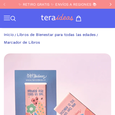
📦 🚚 DESPACHOS GRATIS compras sobre $99.900 ✨
✨ RETIRO GRATIS ✨ ENVÍOS A REGIONES 📚
✨ NUEVO JUEGO ❤️ PingPong Pubertad
IR AL CONTENIDO
Teraideas
Inicio
Libros de Bienestar para todas las edades
Marcador de Libros