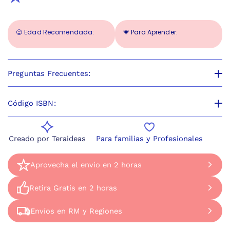
😉 Edad Recomendada:
💗 Para Aprender:
Preguntas Frecuentes:
Código ISBN:
Creado por Teraideas
Para familias y Profesionales
Aprovecha el envío en 2 horas
Aprovecha el envío en 2 horas
Disponible de Lunes a Jueves de 9 a 17 horas, 
Retira Gratis en 2 horas
Retira Gratis en 2 horas
Ven a retirar el mismo día a nuestra tienda en 
Envíos en RM y Regiones
Envíos en RM y Regiones
Dirección: Apoquindo 2730 Las Condes. A pasos 