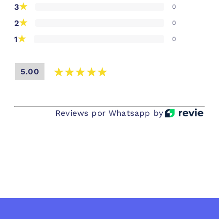
★
3
0
★
2
0
★
1
0
5.00
Reviews por Whatsapp by