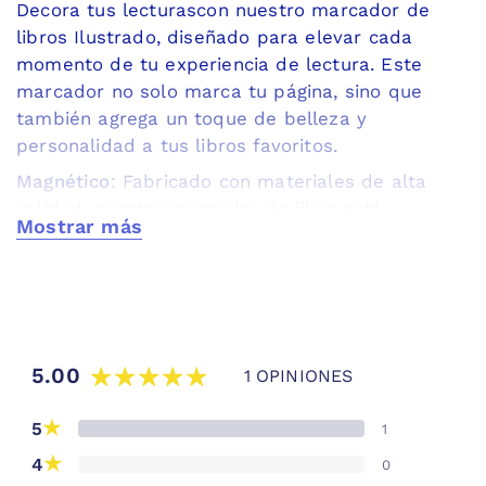
Hacemos envíos por Bluexpress a regiones
Decora tus lecturascon nuestro marcador de
libros Ilustrado, diseñado para elevar cada
momento de tu experiencia de lectura. Este
marcador no solo marca tu página, sino que
también agrega un toque de belleza y
personalidad a tus libros favoritos.
Magnético
: Fabricado con materiales de alta
calidad, nuestro marcador de libro está
Mostrar más
diseñado para resistir el uso diario sin perder su
Mostrar menos
encanto.
Ni tan chico, ni tan grande
: mide 3,5x7,5
centímetros, el tamaño ideal para adaptarse a
cualquier libro.
5.00
1 OPINIONES
Ya sea para ti mism@ o como regalo para un ser
querido, este marcador es una manera perfecta
★
5
1
de celebrar el amor por la lectura y el arte.
★
4
0